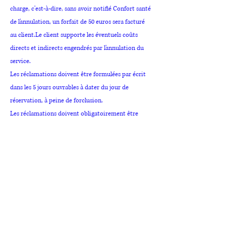
charge, c'est-à-dire, sans avoir notifié Confort santé
de l'annulation, un forfait de 50 euros sera facturé
au client.Le client supporte les éventuels coûts
directs et indirects engendrés par l'annulation du
service.
Les réclamations doivent être formulées par écrit
dans les 5 jours ouvrables à dater du jour de
réservation, à peine de forclusion.
Les réclamations doivent obligatoirement être
adressées pour être valablement admises, par
courrier recommandé avec accusé de réception à
Confort santé, chemin de Franchimont, 17 à 4500
Tihange.
En aucun cas, une réclamation ne donne le droit au
Client de postposer ou d'annuler le paiement d'un
montant dû.
Sauf stipulation contraire expresse et écrite de